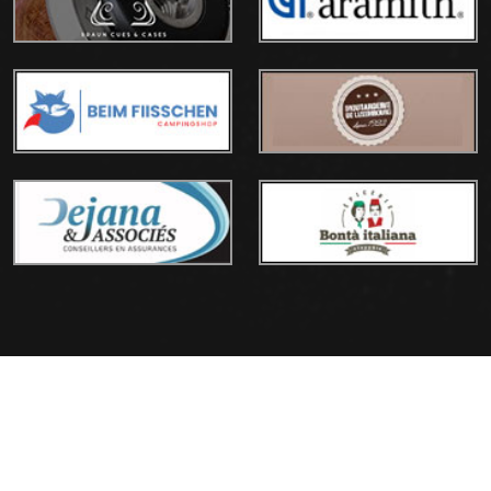
© Copyright
L.B.T.A
2026 | Web realization
WPPN
&
TournamentApp.de