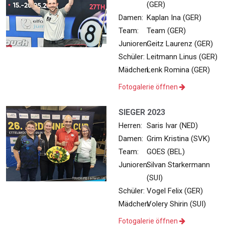
(GER)
Damen:
Kaplan Ina (GER)
Team:
Team (GER)
Junioren:
Geitz Laurenz (GER)
Schüler:
Leitmann Linus (GER)
Mädchen:
Lenk Romina (GER)
Fotogalerie öffnen
SIEGER 2023
Herren:
Saris Ivar (NED)
Damen:
Grim Kristina (SVK)
Team:
GOES (BEL)
Junioren:
Silvan Starkermann
(SUI)
Schüler:
Vogel Felix (GER)
Mädchen:
Volery Shirin (SUI)
Fotogalerie öffnen