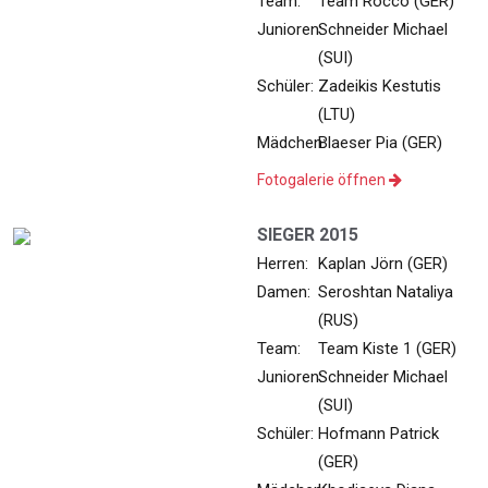
Team:
Team Rocco (GER)
Junioren:
Schneider Michael
(SUI)
Schüler:
Zadeikis Kestutis
(LTU)
Mädchen:
Blaeser Pia (GER)
Fotogalerie öffnen
SIEGER 2015
Herren:
Kaplan Jörn (GER)
Damen:
Seroshtan Nataliya
(RUS)
Team:
Team Kiste 1 (GER)
Junioren:
Schneider Michael
(SUI)
Schüler:
Hofmann Patrick
(GER)