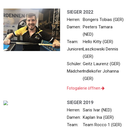
SIEGER 2022
Herren:
Bongers Tobias (GER)
Damen:
Peeters Tamara
(NED)
Team:
Hello Kitty (GER)
Junioren:
Laszkowski Dennis
(GER)
Schüler:
Geitz Laurenz (GER)
Mädchen:
Indlekofer Johanna
(GER)
Fotogalerie öffnen
SIEGER 2019
Herren:
Saris Ivar (NED)
Damen:
Kaplan Ina (GER)
Team:
Team Rocco 1 (GER)