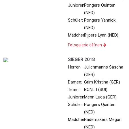
Junioren:
Pongers Quinten
(NED)
Schüler:
Pongers Yannick
(NED)
Mädchen:
Pijpers Lynn (NED)
Fotogalerie öffnen
SIEGER 2018
Herren:
Jülichmanns Sascha
(GER)
Damen:
Grim Kristina (GER)
Team:
BCNL I (SUI)
Junioren:
Menn Luca (GER)
Schüler:
Pongers Quinten
(NED)
Mädchen:
Rademakers Megan
(NED)